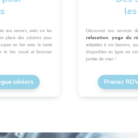
rs
les
s aux seniors, axés sur les
Découvrez nos services dé
en place des solutions pour
relaxation
,
yoga du ri
risques en lien avec la santé
adaptées à vos besoins, que
 le lien social et favoriser
disponibles en ligne via vis
portée de main !
ogue séniors
Prenez RDV 